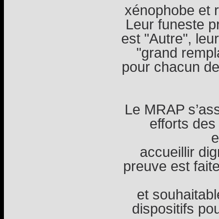
xénophobe et ra
Leur funeste pr
est "Autre", leu
"grand rempl
pour chacun de 
Le MRAP s’asso
efforts d
e
accueillir d
preuve est fait
et souhaitab
dispositifs po