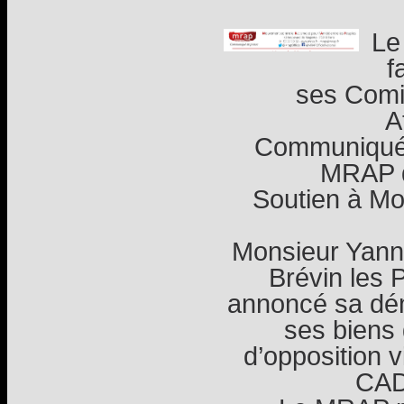
Le
f
ses Comi
A
Communiqué 
MRAP d
Soutien à Mo
Monsieur Yanni
Brévin les P
annoncé sa dém
ses biens
d’opposition vi
CADA