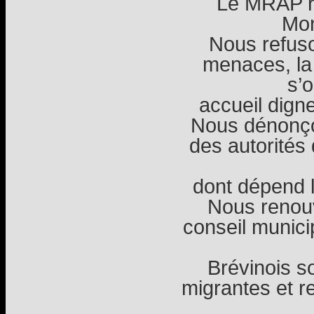
Le MRAP ré
Mon
Nous refus
menaces, la
s’
accueil dign
Nous dénonçon
des autorités
dont dépend l
Nous renouv
conseil munici
Brévinois s
migrantes et r