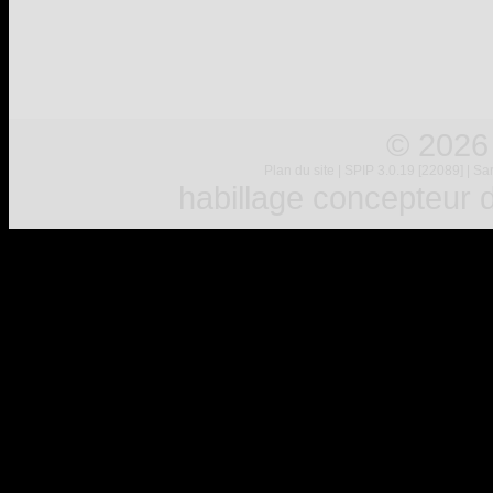
© 2026
Plan du site
|
SPIP 3.0.19 [22089]
|
Sar
habillage concepteur
d