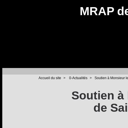
MRAP de
Accueil du site
>
0-Actualités
>
Soutien à Monsieur le
Soutien à
de Sai