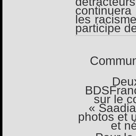
détract
continuera 
les racisme
participe d
Communi
Deux
BDSFranc
sur le 
« Saadia
photos et 
et n