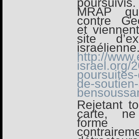
poursuivis.
MRAP qui
contre Ge
et viennent
site d’ex
israélienne
http://www
israel.org/
poursuites-
de-soutien
bensoussa
Rejetant to
carte, ne
forme 
contra