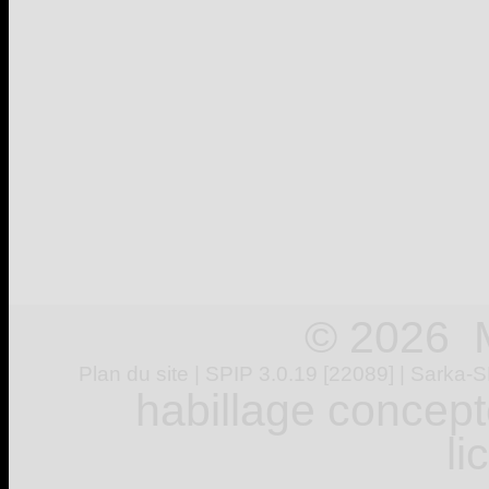
© 2026 
Plan du site
|
SPIP 3.0.19 [22089]
|
Sarka-S
habillage concep
l