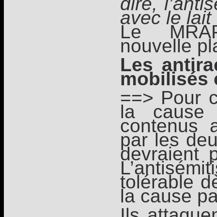
dire, l’anti
avec le lai
Le MRAP
nouvelle pl
Les antira
mobilisés
==> Pour c
la cause 
contenus a
par les deu
devraient p
L’antisém
tolérable d
la cause pa
Ils attaque