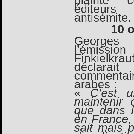
plainte 
éditeu
antisémite.
10 
Georges 
l’émissio
Finkielkrau
déclar
commenta
arabes :
«
C’est 
maintenir 
que dans l
en France, 
sait mais 