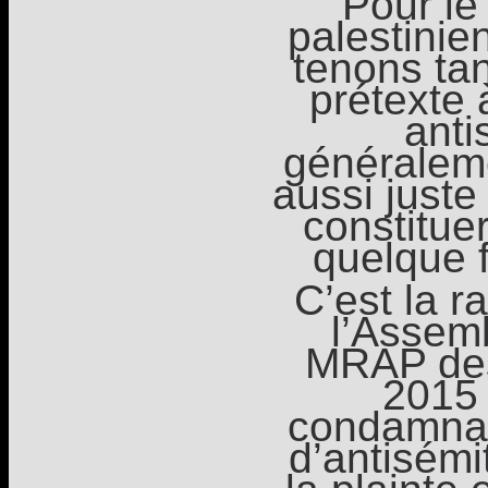
Pour le
palestinie
tenons tan
prétexte 
anti
généralem
aussi juste 
constitue
quelque 
C’est la r
l’Assem
MRAP des
2015 
condamnat
d’antisémi