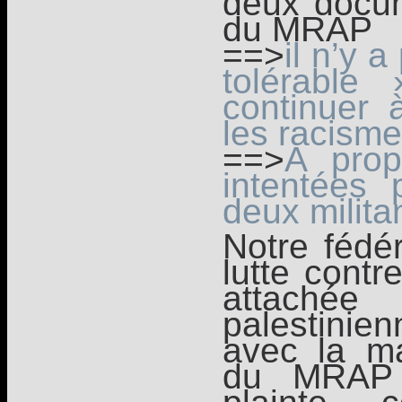
deux docu
du MRAP
==>
il n’y 
tolérabl
continuer à
les racisme
==>
A prop
intentées
deux milit
Notre fédér
lutte contr
attach
palestini
avec la ma
du MRAP 