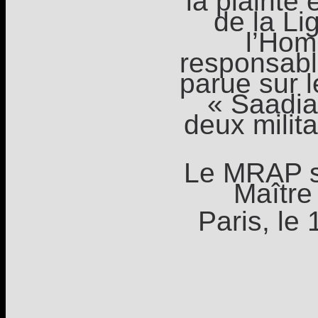
la plainte
de la Li
l’Hom
responsabl
parue sur 
« Saadia
deux milit
Le MRAP s
Maître
Paris, le