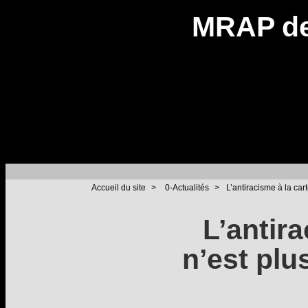
MRAP de
Accueil du site
>
0-Actualités
>
L’antiracisme à la cart
L’antira
n’est plu