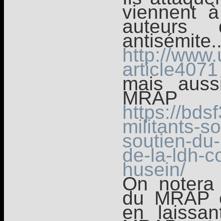
viennent 
auteurs 
antisémite.
http://www.
article4071
mais auss
MRAP
https://bd
militants-s
soutien-du-
de-la-ldh-c
husein/
On notera 
du MRAP c
en laissa