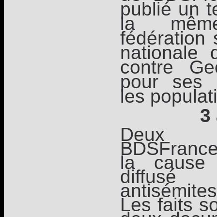
publié un t
la mêm
fédération 
nationale 
contre Ge
pour ses 
les populat
3
Deux 
BDSFrance
la cause 
diffusé
antisémite
Les faits s