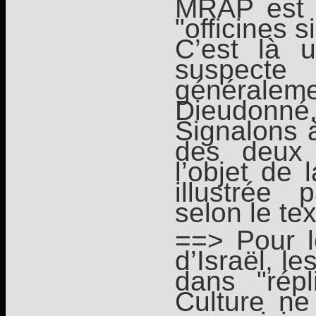
MRAP est 
"officines s
C’est là u
suspecte
généralem
Dieudonné
Signalons à
des deux 
l’objet de 
illustrée
selon le te
==> Pour l
d’Israël, l
dans "rép
Culture ne