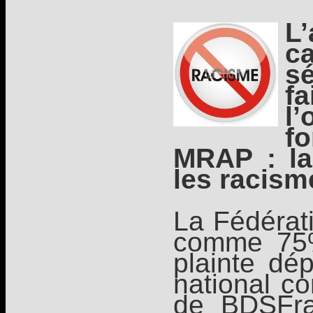
L
ca
sé
f
l’
f
MRAP : la
les racism
La Fédérat
comme 75%
plainte d
national c
de BDSFra