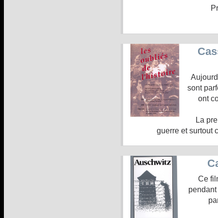
Pr
Cass
Aujourd’
sont parf
ont c
La pre
guerre et surtout 
Ca
Ce fil
pendant 
pa