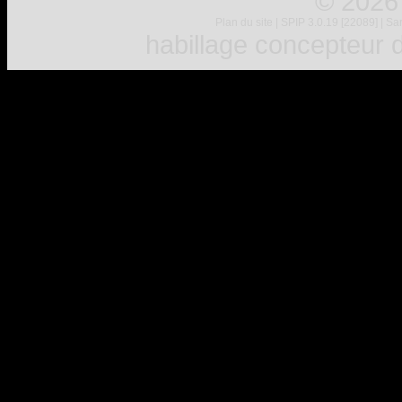
© 2026
Plan du site
|
SPIP 3.0.19 [22089]
|
Sar
habillage concepteur
d