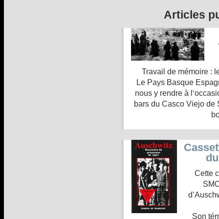
Articles p
Travail de mémoire : l
Le Pays Basque Espagn
nous y rendre à l‘occasi
bars du Casco Viejo de S
bo
Casset
du
Cette 
SMOL
d’Auschwi
Son tém