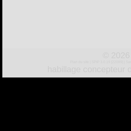
© 2026
Plan du site
|
SPIP 3.0.19 [22089]
|
Sar
habillage concepteur
d