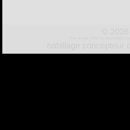
© 2026
Plan du site
|
SPIP 3.0.19 [22089]
|
Sar
habillage concepteur
d