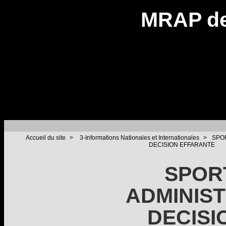
MRAP de
Accueil du site
>
3-Informations Nationales et Internationales
>
SPOR
DECISION EFFARANTE
SPORT
ADMINIST
DECISI