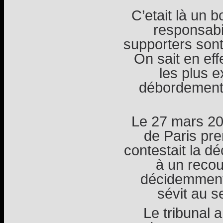
C’etait là un b
responsabil
supporters sont
On sait en ef
les plus e
débordements
Le 27 mars 200
de Paris pren
contestait la dé
à un reco
décidemment 
sévit au s
Le tribunal a