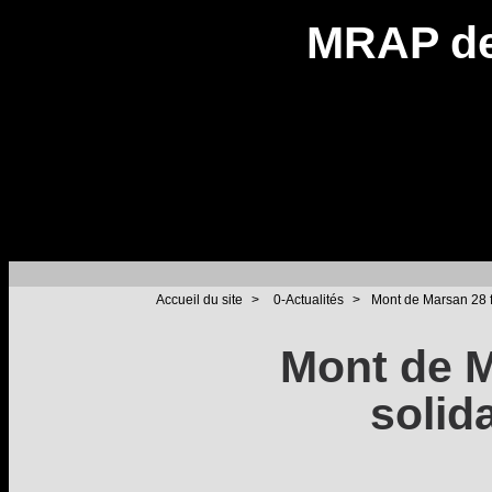
MRAP de
Accueil du site
>
0-Actualités
>
Mont de Marsan 28 fé
Mont de M
solid