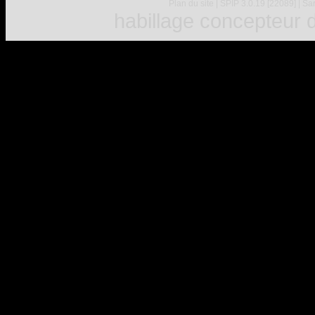
Plan du site
|
SPIP 3.0.19 [22089]
|
Sar
habillage concepteur
d