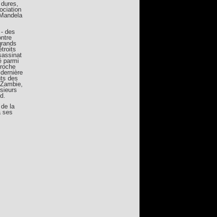
 dures,
ociation
 Mandela
- des
ntre
 grands
troits
sassinat
é parmi
proche
 dernière
nts des
 Zambie,
sieurs
d.
 de la
à ses