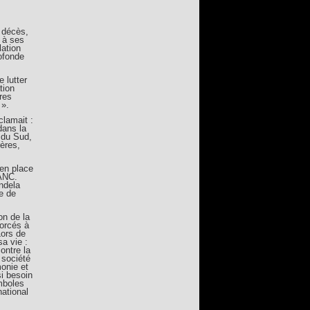
 décès,
 à ses
lation
ofonde
 lutter
tion
res
 ».
clamait :
dans la
e du Sud,
ères,
 en place
’ANC.
ndela
e de
on de la
forcés à
Lors de
sa vie :
ontre la
 société
onie et
si besoin
ymboles
national