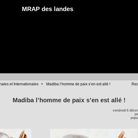
MRAP des landes
nales et Internationales
>
Madiba l’homme de paix s’en est allé !
Rec
Madiba l’homme de paix s’en est allé !
vendredi 6 déce
p
popul