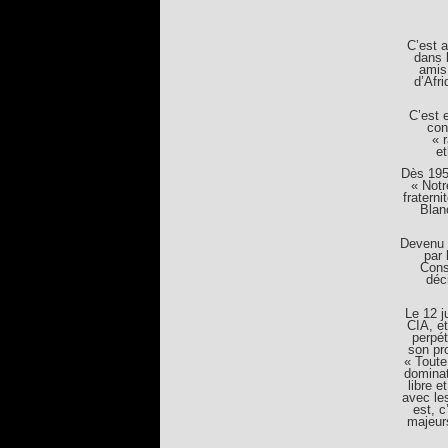
C’est 
dans 
amis,
d’Afr
C’est 
con
« 
et
Dès 1955
« Notr
fraterni
Blan
Devenu a
par 
Cons
déc
Le 12 j
CIA, et
perpét
son pro
« Toute
dominat
libre 
avec les
est, c
majeurs