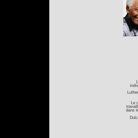
L
indi
Luthe
Le 
travai
dans l
Dulc