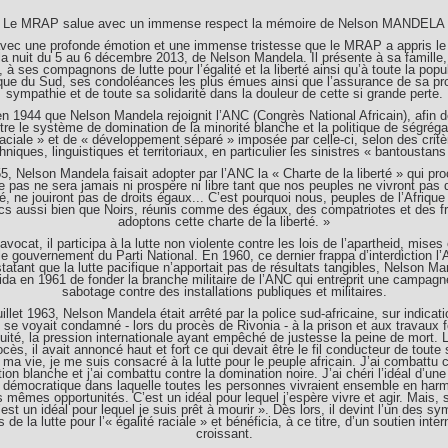
Le MRAP salue avec un immense respect la mémoire de Nelson MANDELA
avec une profonde émotion et une immense tristesse que le MRAP a appris le
la nuit du 5 au 6 décembre 2013, de Nelson Mandela. Il présente à sa famille,
 à ses compagnons de lutte pour l’égalité et la liberté ainsi qu’à toute la popu
ique du Sud, ses condoléances les plus émues ainsi que l’assurance de sa pr
sympathie et de toute sa solidarité dans la douleur de cette si grande perte.
en 1944 que Nelson Mandela rejoignit l’ANC (Congrès National Africain), afin de
tre le système de domination de la minorité blanche et la politique de ségréga
raciale » et de « développement séparé » imposée par celle-ci, selon des critè
hniques, linguistiques et territoriaux, en particulier les sinistres « bantoustans
, Nelson Mandela faisait adopter par l’ANC la « Charte de la liberté » qui pro
e pas ne sera jamais ni prospère ni libre tant que nos peuples ne vivront pas 
té, ne jouiront pas de droits égaux... C’est pourquoi nous, peuples de l’Afriqu
cs aussi bien que Noirs, réunis comme des égaux, des compatriotes et des fr
adoptons cette charte de la liberté. »
vocat, il participa à la lutte non violente contre les lois de l’apartheid, mises
le gouvernement du Parti National. En 1960, ce dernier frappa d’interdiction l
tatant que la lutte pacifique n’apportait pas de résultats tangibles, Nelson Ma
ida en 1961 de fonder la branche militaire de l’ANC qui entreprit une campagn
sabotage contre des installations publiques et militaires.
uillet 1963, Nelson Mandela était arrêté par la police sud-africaine, sur indicati
 se voyait condamné - lors du procès de Rivonia - à la prison et aux travaux 
uité, la pression internationale ayant empêché de justesse la peine de mort. 
cès, il avait annoncé haut et fort ce qui devait être le fil conducteur de toute 
 ma vie, je me suis consacré à la lutte pour le peuple africain. J’ai combattu c
ion blanche et j’ai combattu contre la domination noire. J’ai chéri l’idéal d’une
et démocratique dans laquelle toutes les personnes vivraient ensemble en harm
 mêmes opportunités. C’est un idéal pour lequel j’espère vivre et agir. Mais, 
’est un idéal pour lequel je suis prêt à mourir ». Dès lors, il devint l’un des s
 de la lutte pour l’« égalité raciale » et bénéficia, à ce titre, d’un soutien inter
croissant.