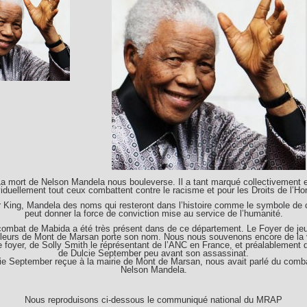
a mort de Nelson Mandela nous bouleverse. Il a tant marqué collectivement 
viduellement tout ceux combattent contre le racisme et pour les Droits de l’
r King, Mandela des noms qui resteront dans l’histoire comme le symbole de 
peut donner la force de conviction mise au service de l’humanité.
combat de Mabida a été très présent dans de ce département. Le Foyer de je
llleurs de Mont de Marsan porte son nom. Nous nous souvenons encore de la
e foyer, de Solly Smith le réprésentant de l’ANC en France, et préalablement d
de Dulcie September peu avant son assassinat.
ie September reçue à la mairie de Mont de Marsan, nous avait parlé du comb
Nelson Mandela.
Nous reproduisons ci-dessous le communiqué national du MRAP