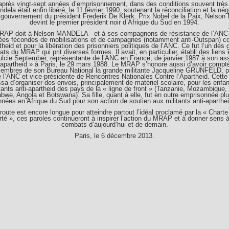
après vingt-sept années d’emprisonnement, dans des conditions souvent très
dela était enfin libéré, le 11 février 1990, soutenant la réconciliation et la nég
 gouvernement du président Frederik De Klerk. Prix Nobel de la Paix, Nelson
devint le premier président noir d’Afrique du Sud en 1994.
RAP doit à Nelson MANDELA - et à ses compagnons de résistance de l’ANC 
ées fécondes de mobilisations et de campagnes (notamment anti-Outspan) co
theid et pour la libération des prisonniers politiques de l’ANC. Ce fut l’un des
ts du MRAP qui prit diverses formes. Il avait, en particulier, établi des liens é
lcie September, représentante de l’ANC en France, de janvier 1987 à son as
l’apartheid » à Paris, le 29 mars 1988. Le MRAP s’honore aussi d’avoir compt
embres de son Bureau National la grande militante Jacqueline GRUNFELD, 
e l’ANC et vice-présidente de Rencontres Nationales Contre l’Apartheid. Cette
sa d’organiser des envois, principalement de matériel scolaire, pour les enfa
ants anti-apartheid des pays de la « ligne de front » (Tanzanie, Mozambique,
bwe, Angola et Botswana). Sa fille, quant à elle, fut en outre emprisonnée plu
nnées en Afrique du Sud pour son action de soutien aux militants anti-aparthei
 route est encore longue pour atteindre partout l’idéal proclamé par la « Charte
rté », ces paroles continueront à inspirer l’action du MRAP et à donner sens 
combats d’aujourd’hui et de demain.
Paris, le 6 décembre 2013.