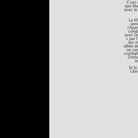
C’est 
que Man
avec le
Le M
ann
l’Apar
comba
avec Du
« par 
les m
alliée d
ne ces
combatt
Zimba
a
Si la
Libe