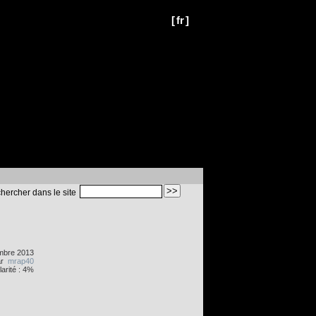
[
fr
]
hercher dans le site
mbre 2013
ar
mrap40
arité : 4%