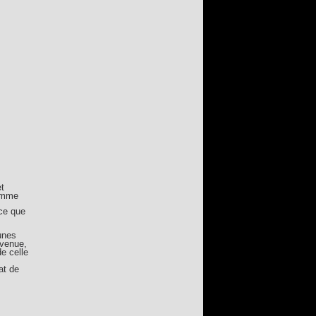
et
Homme
ce que
unes
 venue,
e celle
at de