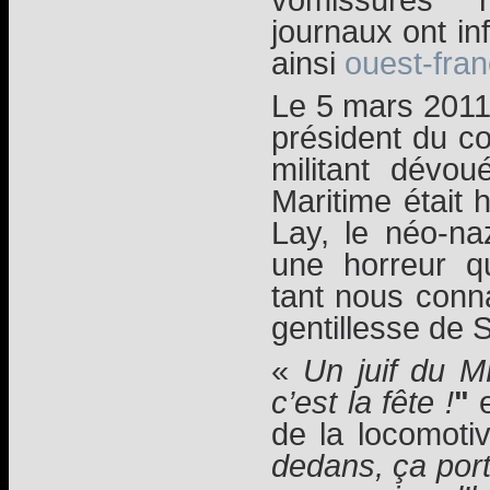
journaux ont i
ainsi
ouest-fra
Le 5 mars 2011
président du c
militant dévo
Maritime était 
Lay, le néo-naz
une horreur q
tant nous conna
gentillesse de 
«
Un juif du M
c’est la fête !
"
e
de la locomoti
dedans, ça port