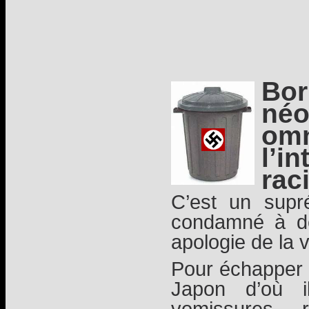
Bor
néo
om
l’i
rac
C’est un supr
condamné à de
apologie de la 
Pour échapper à 
Japon d’où i
vomissures 