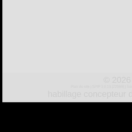
© 2026
Plan du site
|
SPIP 3.0.19 [22089]
|
Sar
habillage concepteur
d