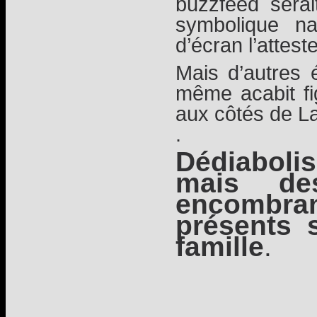
buzzfeed sera
symbolique n
d’écran l’atteste
Mais d’autres
même acabit fi
aux côtés de La
.
Dédiabolis
mais de
encombran
présents 
famille
.