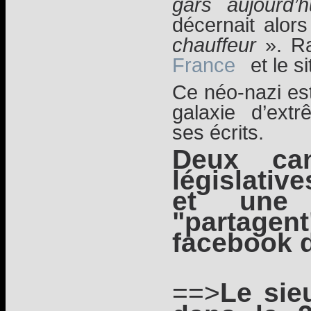
gars aujourd’
décernait alor
chauffeur
». Ra
France
et le s
Ce néo-nazi est
galaxie d’extr
ses écrits.
Deux ca
législativ
et une 
"parta
facebook 
==>
Le sie