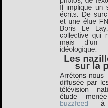
photos, de text
Il implique un 
écrits. De sur
et une élue FN
Boris Le Lay
collective qui
mais d’un m
idéologique.
Les nazil
sur la 
Arrêtons-nou
diffusée par le
télévision na
étude menée
buzzfeed
à p