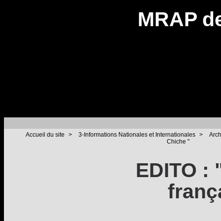
MRAP de
Accueil du site
>
3-Informations Nationales et Internationales
>
Arch
Chiche "
EDITO : 
franç