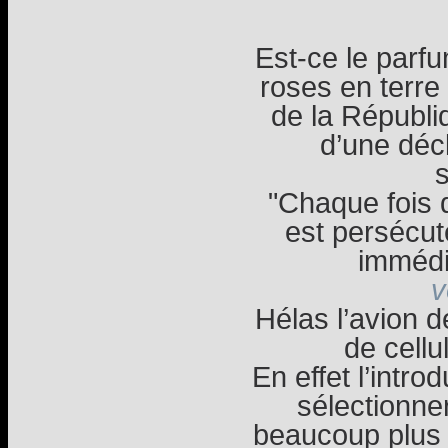
Est-ce le parfu
roses en terre
de la Républi
d’une déc
s
"Chaque fois 
est persécuté
immédi
v
Hélas l’avion de
de cellu
En effet l’intro
sélectionner
beaucoup plus 