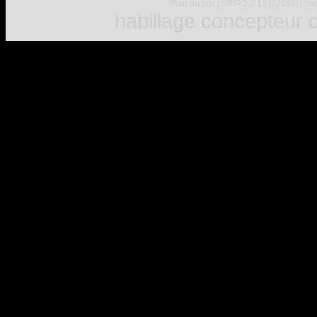
Plan du site
|
SPIP 3.0.19 [22089]
|
Sar
habillage concepteur
d