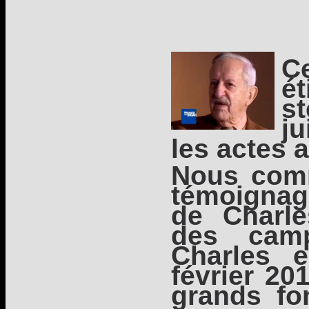
C
é
s
j
les actes 
Nous comm
témoignag
de Charle
des cam
Charles 
février 201
grands fo