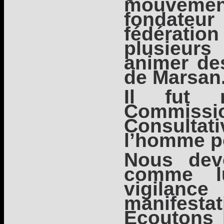
mouveme
fondat
fédératio
plusieur
animer de
de Marsan
Il fut
Commiss
Consultat
l’homme p
Nous dev
comme l
vigilanc
manifesta
Ecoutons 