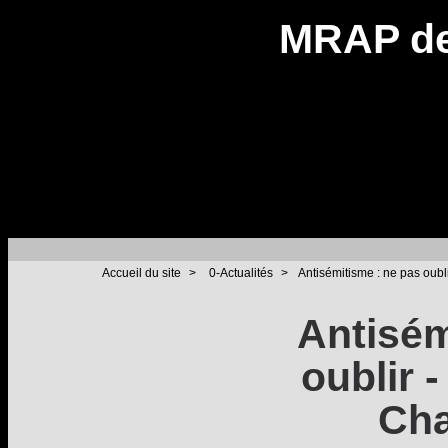
MRAP de
Accueil du site
>
0-Actualités
>
Antisémitisme : ne pas oubl
Antisém
oublir 
Cha