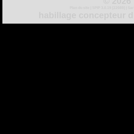
© 2026
Plan du site
|
SPIP 3.0.19 [22089]
|
Sar
habillage concepteur
d