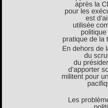
après la C
pour les exécu
est d’a
utilisée co
politique
pratique de la 
En dehors de l
du scrut
du préside
d’apporter s
militent pour u
pacifiq
Les problème
poli