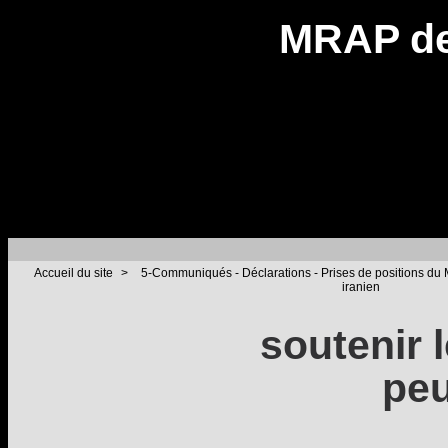
MRAP de
Accueil du site
>
5-Communiqués - Déclarations - Prises de positions d
iranien
soutenir 
peu