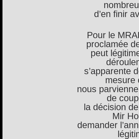
nombreus
d’en finir a
Pour le MRAP,
proclamée d
peut légiti
déroulem
s’apparente de
mesure q
nous parviennen
de coup
la décision de
Mir Ho
demander l’annu
légit