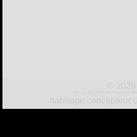
© 2026
Plan du site
|
SPIP 3.0.19 [22089]
|
Sar
habillage concepteur
d