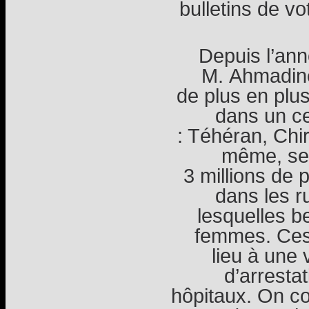
bulletins de v
Depuis l’ann
M. Ahmadine
de plus en plu
dans un ce
: Téhéran, Chir
même, sel
3 millions de
dans les r
lesquelles b
femmes. Ces
lieu à une
d’arresta
hôpitaux. On co