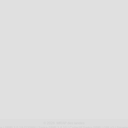
© 2026 MRAP des landes
te
|
SPIP 3.0.19 [22089]
|
Sarka-SPIP 3.4.10
|
Collectif Sarka-SPIP
|
GPLv3
|
Squele