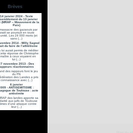
Brèves
14 janvier 2024 - Texte
semblement du 13 janvier
 (MRAP – Mouvement de la
Paix)
massacre des gazaouis par
sraël se poursuit en toute
unité. Les 24 000 morts (et
sans (...)
vembre 2014 - Willy Sagnol
ait du faire de l’athlétisme
 lui aurait permis de méditer
cette réponse de Christophe
maître à ceux voyaient en
lui (...)
27 novembre 2013 - Des
rappeurs réactionnaires
nd des rappeurs font le jeu
du FN
fédération des Landes a pris
connaissance avec (...)
6 janvier
2009 - ANTISEMITISME :
agogue de Toulouse : acte
antisémite
MRAP des landes apporte sa
idarité aux juifs de Toulouse
ctimes d’une attaque contre
leur (...)
Plan du si