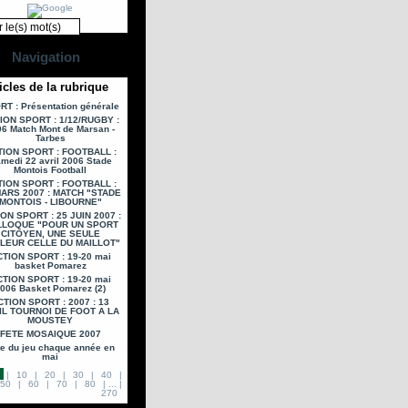
Navigation
icles de la rubrique
T : Présentation générale
ION SPORT : 1/12/RUGBY :
6 Match Mont de Marsan -
Tarbes
ION SPORT : FOOTBALL :
medi 22 avril 2006 Stade
Montois Football
ION SPORT : FOOTBALL :
MARS 2007 : MATCH "STADE
MONTOIS - LIBOURNE"
ON SPORT : 25 JUIN 2007 :
LOQUE "POUR UN SPORT
CITOYEN, UNE SEULE
LEUR CELLE DU MAILLOT"
TION SPORT : 19-20 mai
basket Pomarez
TION SPORT : 19-20 mai
006 Basket Pomarez (2)
CTION SPORT : 2007 : 13
IL TOURNOI DE FOOT A LA
MOUSTEY
FETE MOSAIQUE 2007
te du jeu chaque année en
mai
|
10
|
20
|
30
|
40
|
50
|
60
|
70
|
80
|
...
|
270