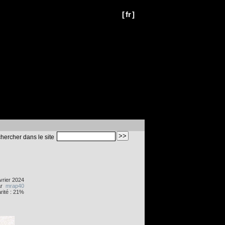
[
fr
]
hercher dans le site
évrier 2024
ar
mrap40
rité : 21%