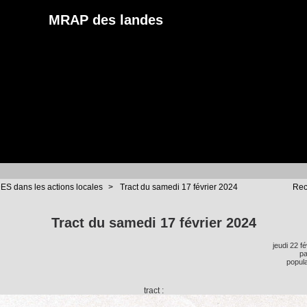
MRAP des landes
S dans les actions locales
>
Tract du samedi 17 février 2024
Rec
Tract du samedi 17 février 2024
jeudi 22 f
p
popula
tract :