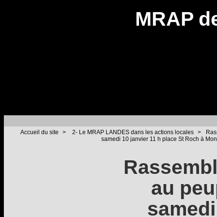
MRAP de
Accueil du site
>
2- Le MRAP LANDES dans les actions locales
>
Rass
samedi 10 janvier 11 h place St Roch à Mo
Rassembl
au peu
samedi 