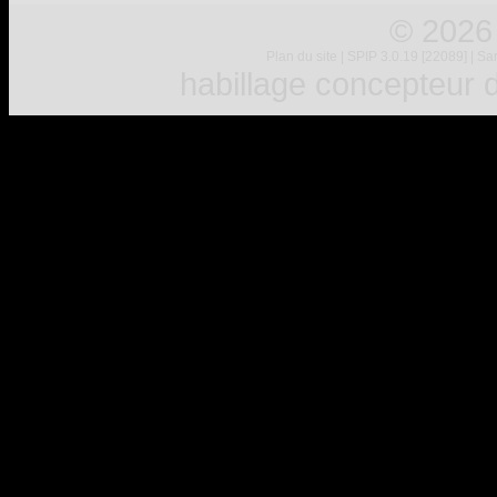
© 2026
Plan du site
|
SPIP 3.0.19 [22089]
|
Sar
habillage concepteur
d