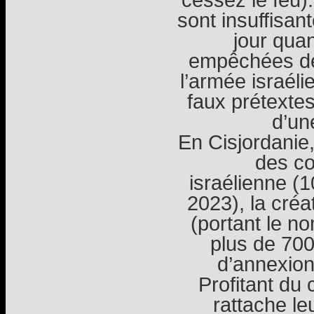
sont insuffisa
jour quan
empêchées de 
l’armée israél
faux prétexte
d’un
En Cisjordanie,
des co
israélienne (
2023), la créa
(portant le n
plus de 700 
d’annexion 
Profitant du
rattache leu