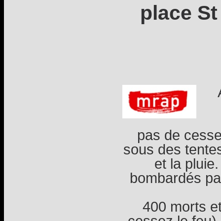
place S
pas de cesse
sous des tentes
et la pluie
bombardés par 
400 morts et
cessez le feu).