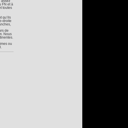
e assez
u FN et à
t toutes
t qu’ils
e-droite
anches,
urs de
um. Nous
tinentes.
times ou
.