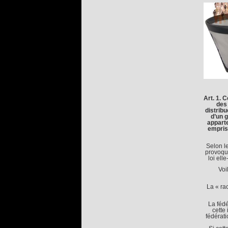
Art. 1. 
des 
distribu
d’un 
apparte
empris
Selon l
provoque
loi ell
Voi
La « rac
La fédé
cette
fédérati