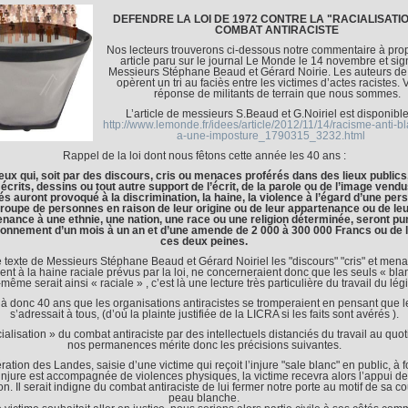
DEFENDRE LA LOI DE 1972 CONTRE LA "RACIALISATI
COMBAT ANTIRACISTE
Nos lecteurs trouverons ci-dessous notre commentaire à pro
article paru sur le journal Le Monde le 14 novembre et si
Messieurs Stéphane Beaud et Gérard Noirie. Les auteurs de l
opèrent un tri au faciès entre les victimes d’actes racistes. V
réponse de militants de terrain que nous sommes.
L’article de messieurs S.Beaud et G.Noiriel est disponible 
http://www.lemonde.fr/idees/article/2012/11/14/racisme-anti-b
a-une-imposture_1790315_3232.html
Rappel de la loi dont nous fêtons cette année les 40 ans :
Ceux qui, soit par des discours, cris ou menaces proférés dans des lieux publics,
écrits, dessins ou tout autre support de l’écrit, de la parole ou de l’image vend
és auront provoqué à la discrimination, la haine, la violence à l’égard d’une pe
groupe de personnes en raison de leur origine ou de leur appartenance ou de leu
nance à une ethnie, une nation, une race ou une religion déterminée, seront pu
onnement d’un mois à un an et d’une amende de 2 000 à 300 000 Francs ou de l
ces deux peines.
e texte de Messieurs Stéphane Beaud et Gérard Noiriel les "discours" "cris" et mena
nt à la haine raciale prévus par la loi, ne concerneraient donc que les seuls « bla
e-même serait ainsi « raciale » , c’est là une lecture très particulière du travail du légi
là donc 40 ans que les organisations antiracistes se tromperaient en pensant que le
s’adressait à tous, (d’où la plainte justifiée de la LICRA si les faits sont avérés ).
ialisation » du combat antiraciste par des intellectuels distanciés du travail au quo
nos permanences mérite donc les précisions suivantes.
ration des Landes, saisie d’une victime qui reçoit l’injure "sale blanc" en public, à for
 injure est accompagnée de violences physiques, la victime recevra alors l’appui de
on. Il serait indigne du combat antiraciste de lui fermer notre porte au motif de sa c
peau blanche.