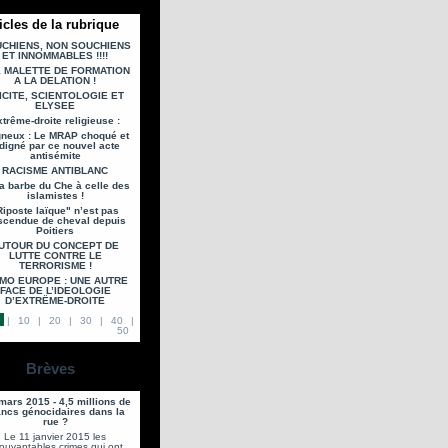
icles de la rubrique
CHIENS, NON SOUCHIENS
ET INNOMMABLES !!!!
 MALETTE DE FORMATION
A LA DELATION !
ICITE, SCIENTOLOGIE ET
ELYSEE
trême-droite religieuse :
neux : Le MRAP choqué et
digné par ce nouvel acte
antisémite
RACISME ANTIBLANC
a barbe du Che à celle des
islamistes !
Riposte laïque" n’est pas
scendue de cheval depuis
Poitiers
UTOUR DU CONCEPT DE
LUTTE CONTRE LE
TERRORISME !
IMO EUROPE : UNE AUTRE
FACE DE L’IDEOLOGIE
D’EXTRËME-DROITE
|
10
|
20
|
30
|
40
|
50
Brèves
mars 2015 - 4,5 millions de
ancs génocidaires dans la
rue ?
Le 11 janvier 2015 les
ouvantables crimes qui ont