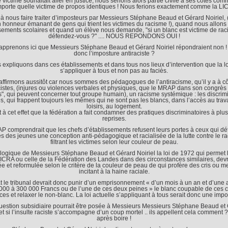
e victime souhaitait aller en justice, nous serions alors partie civile à ses côtés co
mporte quelle victime de propos identiques ! Nous ferions exactement comme la LI
 à nous faire traiter d’imposteurs par Messieurs Stéphane Beaud et Gérard Noiriel, 
n honneur émanant de gens qui trient les victimes du racisme !), quand nous allons
sements scolaires et quand un élève nous demande, "si un blanc est victime de rac
défendez-vous ?" .... NOUS REPONDONS OUI !
apprenons ici que Messieurs Stéphane Beaud et Gérard Noiriel répondraient non ! 
donc l’imposture antiraciste ?
expliquons dans ces établissements et dans tous nos lieux d’intervention que la lo
s’appliquer à tous et non pas au faciès.
ffirmons aussitôt car nous sommes des pédagogues de l’antiracisme, qu’il y a à c
cistes, (injures ou violences verbales et physiques, que le MRAP dans son congrès
s", qui peuvent concerner tout groupe humain), un racisme systémique : les discrim
es, qui frappent toujours les mêmes qui ne sont pas les blancs, dans l’accès au trava
loisirs, au logement.
 à cet effet que la fédération a fait condamner des pratiques discriminatoires à plu
reprises.
 comprendrait que les chefs d’établissements refusent leurs portes à ceux qui d
s des jeunes une conception anti-pédagogique et racialisée de la lutte contre le r
filtrant les victimes selon leur couleur de peau.
 logique de Messieurs Stéphane Beaud et Gérard Noiriel la loi de 1972 qui permet l
LICRA ou celle de la Fédération des Landes dans des circonstances similaires, devra
e et reformulée selon le critère de la couleur de peau de qui profère des cris ou 
incitant à la haine raciale.
at le tribunal devrait donc punir d’un emprisonnement « d’un mois à un an et d’un
000 à 300 000 Francs ou de l’une de ces deux peines » le blanc coupable de ces c
s et relaxer le non-blanc. La loi actuelle s’appliquant à tous serait donc une impo
estion subsidiaire pourrait être posée à Messieurs Messieurs Stéphane Beaud et
 et si l’insulte raciste s’accompagne d’un coup mortel .. ils appellent cela comment 
après boire !