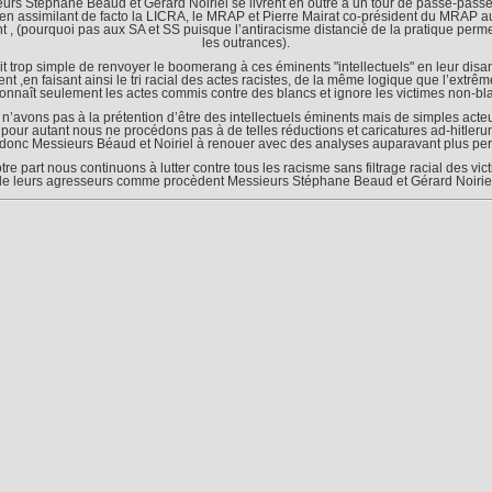
urs Stéphane Beaud et Gérard Noiriel se livrent en outre à un tour de passe-pass
en assimilant de facto la LICRA, le MRAP et Pierre Mairat co-président du MRAP a
 , (pourquoi pas aux SA et SS puisque l’antiracisme distancié de la pratique perme
les outrances).
it trop simple de renvoyer le boomerang à ces éminents "intellectuels" en leur disan
nt ,en faisant ainsi le tri racial des actes racistes, de la même logique que l’extrêm
connaît seulement les actes commis contre des blancs et ignore les victimes non-bl
n’avons pas à la prétention d’être des intellectuels éminents mais de simples acte
, pour autant nous ne procédons pas à de telles réductions et caricatures ad-hitler
 donc Messieurs Béaud et Noiriel à renouer avec des analyses auparavant plus per
tre part nous continuons à lutter contre tous les racisme sans filtrage racial des vic
de leurs agresseurs comme procèdent Messieurs Stéphane Beaud et Gérard Noiriel