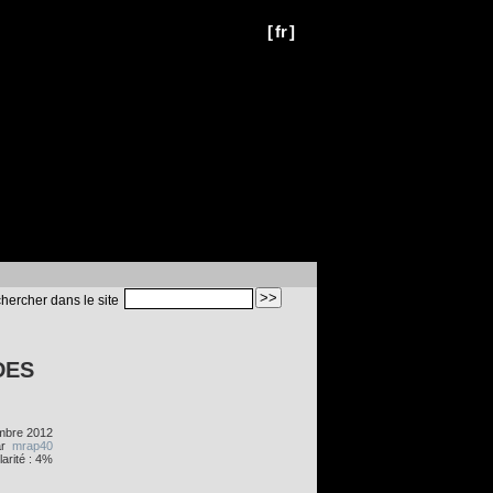
[
fr
]
hercher dans le site
DES
mbre 2012
ar
mrap40
arité : 4%