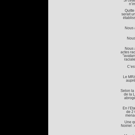
Si cett
n’i
Quitte
serait u
établis
Nous 
Nous 
Nous a
actes ra
"avatar
racial
C’est
Le MRAP
auprè
Selon la
de la 
abrogé
En l’Et
de 2 
menace
Une qu
Noiriel :