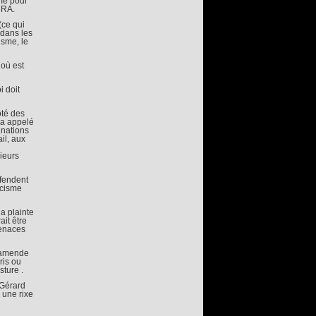
mme pour
CRA.
(ce qui
 dans les
isme, le
où est
i doit
ôté des
 a appelé
inations
il, aux
sieurs
éfendent
acisme
a plainte
it être
menaces
e amende
ris ou
sture .
 Gérard
? une rixe