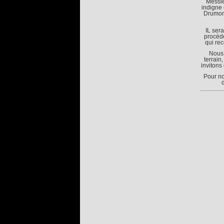
Messie
indigne 
Drumont
IL sera
procède
qui re
Nous 
terrain
invitons
Pour no