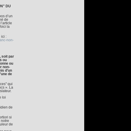
ON" DU
pos d’un
gné de
’article
oici la
ici :
lanc-non-
 soit par
us ou
rsonne ou
r non-
nis d’un
’une de
ces" qui
ncs ». La
slateur.
 loi
tidien de
tiori si
 notre
ouleur de