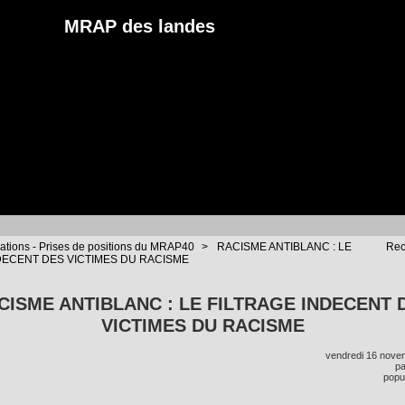
MRAP des landes
tions - Prises de positions du MRAP40
>
RACISME ANTIBLANC : LE
Rec
DECENT DES VICTIMES DU RACISME
CISME ANTIBLANC : LE FILTRAGE INDECENT 
VICTIMES DU RACISME
vendredi 16 nove
p
popul