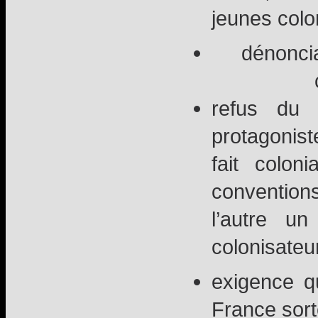
jeunes colon
dénoncia
refus du
protagonist
fait colon
convention
l’autre u
colonisateur
exigence q
France sort