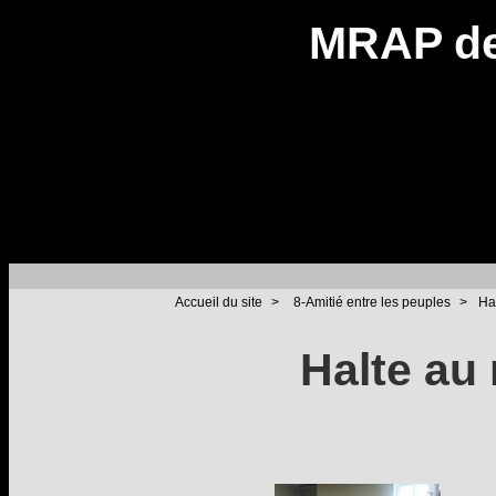
MRAP de
Accueil du site
>
8-Amitié entre les peuples
>
Ha
Halte au