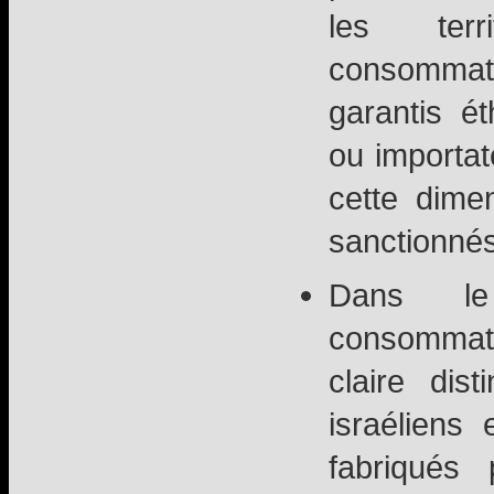
les terr
consommate
garantis é
ou importat
cette dime
sanctionnés
Dans l
consommate
claire dist
israéliens 
fabriqués 