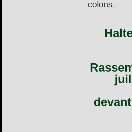
colons.
Halt
Rassem
jui
devant