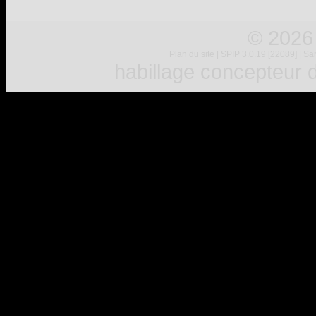
© 2026
Plan du site
|
SPIP 3.0.19 [22089]
|
Sar
habillage concepteur
d