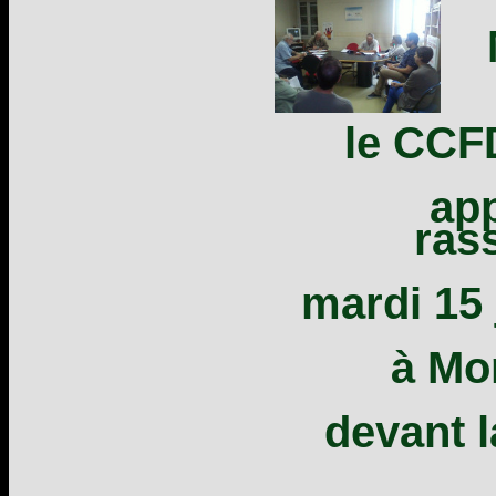
le CCF
app
ras
mardi 15 
à Mo
devant l