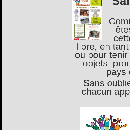
Sam
Comm
ête
cett
libre, en tan
ou pour tenir
objets, prod
pays 
Sans oublie
chacun app