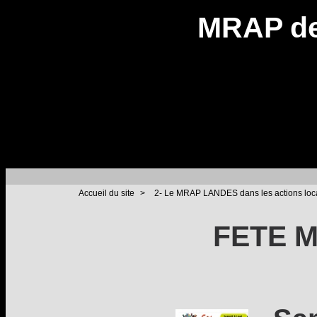
MRAP de
Accueil du site
>
2- Le MRAP LANDES dans les actions loc
FETE M