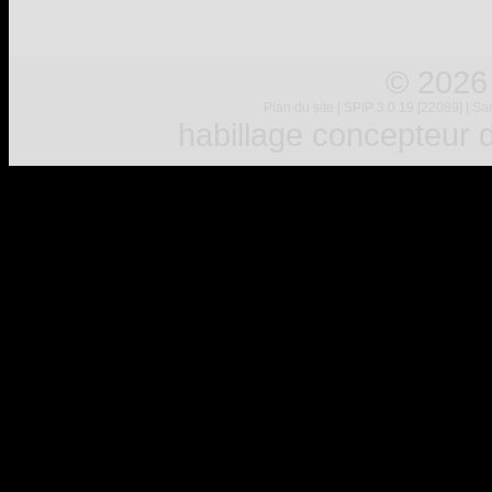
© 2026
Plan du site
|
SPIP 3.0.19 [22089]
|
Sar
habillage concepteur
d