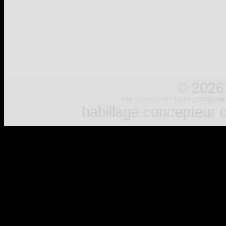
© 2026
Plan du site
|
SPIP 3.0.19 [22089]
|
Sar
habillage concepteur
d