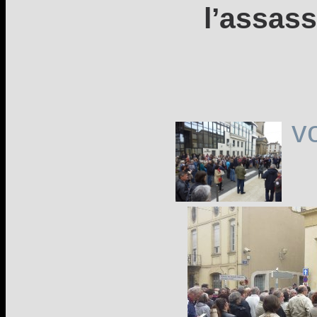
l’assas
v