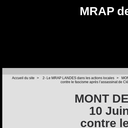
MRAP de
Accueil du site
>
2- Le MRAP LANDES dans les actions locales
>
MON
contre le fascisme après l’assassinat de C
MONT DE
10 Jui
contre l