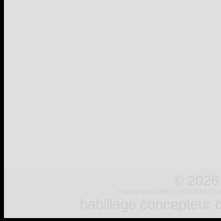
© 2026
Plan du site
|
SPIP 3.0.19 [22089]
|
Sar
habillage concepteur
d