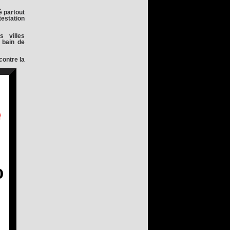
é partout
testation
 villes
 bain de
contre la