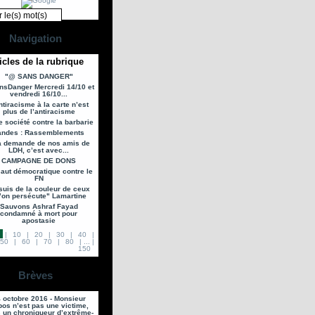
Navigation
icles de la rubrique
"@ SANS DANGER"
sDanger Mercredi 14/10 et
vendredi 16/10...
ntiracisme à la carte n’est
plus de l’antiracisme
e société contre la barbarie
andes : Rassemblements
a demande de nos amis de
LDH, c’est avec...
CAMPAGNE DE DONS
aut démocratique contre le
FN
suis de la couleur de ceux
’on persécute" Lamartine
Sauvons Ashraf Fayad
condamné à mort pour
apostasie
|
10
|
20
|
30
|
40
|
50
|
60
|
70
|
80
|
...
|
150
Brèves
 octobre 2016 - Monsieur
os n’est pas une victime,
 un chroniqueur d’extrême-