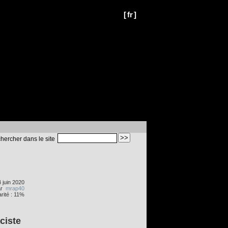
[
fr
]
hercher dans le site
4 juin 2020
ar
mrap40
rité : 11%
ciste