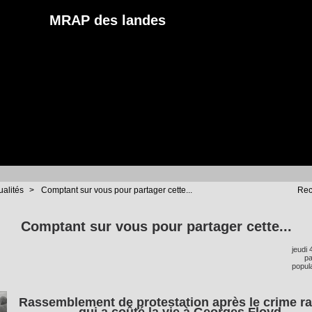
MRAP des landes
ualités
>
Comptant sur vous pour partager cette...
Rec
Comptant sur vous pour partager cette...
jeudi 
p
popula
Rassemblement de protestation après le crime ra