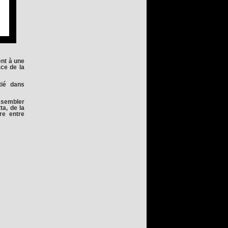
ent à une
ce de la
tié dans
assembler
ta, de la
re entre