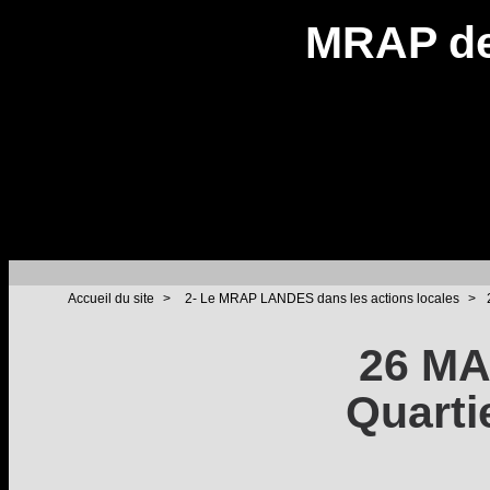
MRAP de
Accueil du site
>
2- Le MRAP LANDES dans les actions locales
>
26 MAI
Quarti