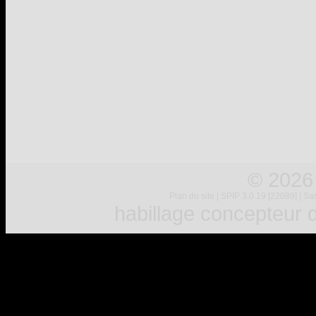
© 2026
Plan du site
|
SPIP 3.0.19 [22089]
|
Sar
habillage concepteur
d