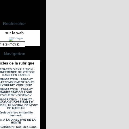
Rechercher
sur le web
Navigation
icles de la rubrique
ENACES D’EXPULSION :
ONFERENCE DE PRESSE
DANS LES LANDES
IMMIGRATION : 26/09/07
RASSEMBLEMENT POUR
EVGUENIY VOISTINOV
IMMIGRATION : 27/09/07
MANIFESTATION POUR
EVGUENY VOISTINOV
MMIGRATION : 27/09/07 :
MOTION VOTEE PAR LE
SEIL MUNICIPAL DE MONT
DE MARSAN
Droit de vivre en famille
menacé
N A LA DIRECTIVE DE LA
HONTE
IGRATION : Noël des Sans-