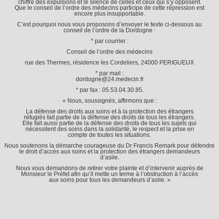
chiffre des expulsions et le silence de celles et ceux qui s’y opposent.
Que le conseil de l’ordre des médecins participe de cette répression est
encore plus insupportable.
C’est pourquoi nous vous proposons d’envoyer le texte ci-dessous au
conseil de l’ordre de la Dordogne :
* par courrier :
Conseil de l’ordre des médecins
rue des Thermes, résidence les Cordeliers, 24000 PERIGUEUX
* par mail :
dordogne@24.medecin.fr
* par fax : 05.53.04.30.85.
« Nous, soussignés, affirmons que :
La défense des droits aux soins et à la protection des étrangers
réfugiés fait partie de la défense des droits de tous les étrangers.
Elle fait aussi partie de la défense des droits de tous les sujets qui
nécessitent des soins dans la solidarité, le respect et la prise en
compte de toutes les situations.
Nous soutenons la démarche courageuse du Dr Francis Remark pour défendre
le droit d’accès aux soins et la protection des étrangers demandeurs
d’asile.
Nous vous demandons de retirer votre plainte et d’intervenir auprès de
Monsieur le Préfet afin qu’il mette un terme à l’obstruction à l’accès
aux soins pour tous les demandeurs d’asile. »