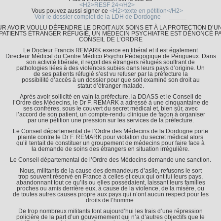
<H2>RESF 24</H2>
Vous pouvez aussi signer ce
<H2>texte en pétition</H2>
Voir le dossier complet de la LDH de Dordogne
_____
R AVOIR VOULU DÉFENDRE LE DROIT AUX SOINS ET À LA PROTECTION D’U
PATIENTS ÉTRANGER RÉFUGIÉ, UN MÉDECIN PSYCHIATRE EST DÉNONCÉ P
CONSEIL DE L’ORDRE
Le Docteur Francis REMARK exerce en libéral et il est également
Directeur Médical du Centre Médico Psycho Pédagogique de Périgueux. Dans
son activité libérale, il reçoit des étrangers réfugiés souffrant de
pathologies liées à des violences subies dans leurs pays d’origine. Un
de ses patients réfugié s’est vu refuser par la préfecture la
possibilité d’accès à un dossier pour que soit examiné son droit au
statut d’étranger malade.
Après avoir sollicité en vain la préfecture, la DDASS et le Conseil de
l’Ordre des Médecins, le Dr F. REMARK a adressé à une cinquantaine de
ses confrères, sous le couvert du secret médical et, bien sûr, avec
l’accord de son patient, un compte-rendu clinique de façon à organiser
par une pétition une pression sur les services de la préfecture.
Le Conseil départemental de l’Ordre des Médecins de la Dordogne porte
plainte contre le Dr F. REMARK pour violation du secret médical alors
qu’il tentait de constituer un groupement de médecins pour faire face à
la demande de soins des étrangers en situation irrégulière.
Le Conseil départemental de l’Ordre des Médecins demande une sanction.
Nous, militants de la cause des demandeurs d’asile, refusons le sort
trop souvent réservé en France à celles et ceux qui ont fui leurs pays,
abandonnant tout ce qu’ils ou elles possédaient, laissant leurs familles
proches ou amis derrière eux, à cause de la violence, de la misère, ou
de toutes autres causes propre aux pays qui n’ont aucun respect pour les
droits de l’homme.
De trop nombreux militants font aujourd’hui les frais d’une répression
policière de la part d’un gouvernement qui n’a d’autres objectifs que le