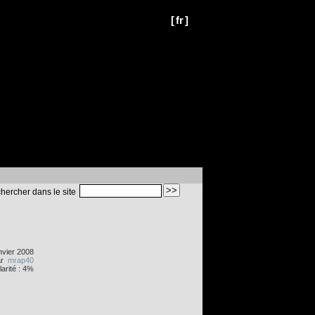
[
fr
]
hercher dans le site
nvier 2008
ar
mrap40
arité : 4%