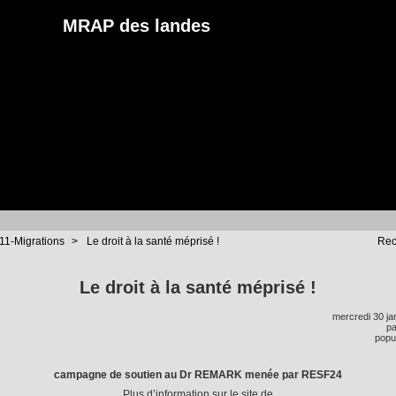
MRAP des landes
11-Migrations
>
Le droit à la santé méprisé !
Rec
Le droit à la santé méprisé !
mercredi 30 ja
p
popul
campagne de soutien au Dr REMARK menée par RESF24
Plus d’information sur le site de