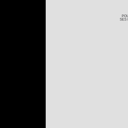
POU
SES 