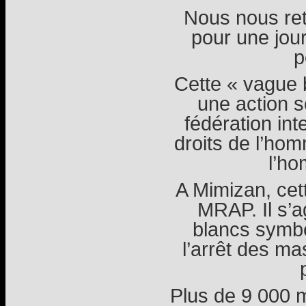
Nous nous ret
pour une jour
p
Cette « vague 
une action s
fédération int
droits de l’hom
l’h
A Mimizan, cett
MRAP. Il s’a
blancs symbo
l’arrêt des m
Plus de 9 000 m