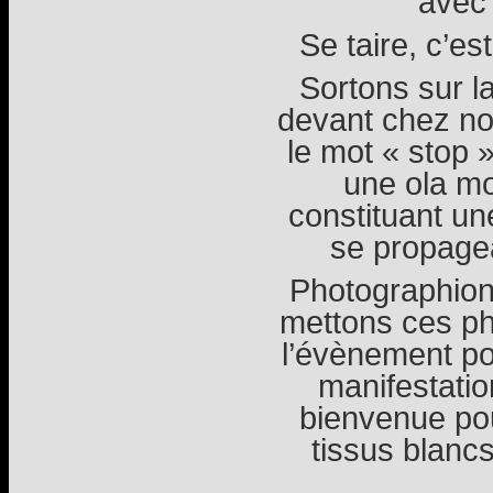
avec 
Se taire, c’es
Sortons sur l
devant chez nou
le mot « stop 
une ola mo
constituant u
se propagea
Photographions
mettons ces pho
l’évènement po
manifestation
bienvenue pour
tissus blanc