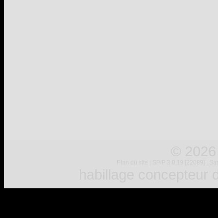
© 2026
Plan du site
|
SPIP 3.0.19 [22089]
|
Sar
habillage concepteur
d