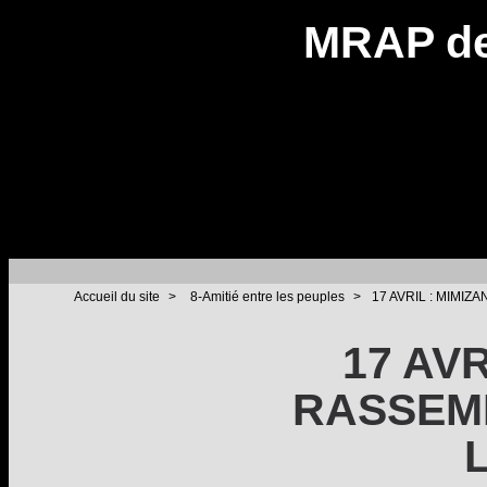
MRAP de
Accueil du site
>
8-Amitié entre les peuples
>
17 AVRIL : MIMI
17 AVR
RASSEM