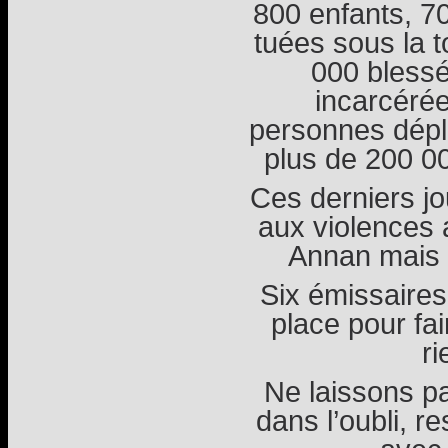
800 enfants, 
tuées sous la t
000 bless
incarcérée
personnes dépla
plus de 200 00
Ces derniers jo
aux violences 
Annan mais 
Six émissaires
place pour fa
ri
Ne laissons pa
dans l’oubli, re